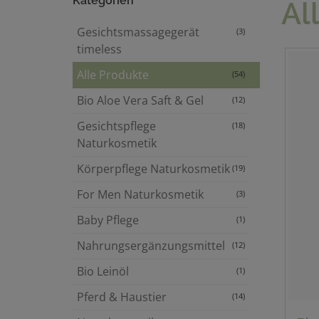
Kategorien
Al
Gesichtsmassagegerät
(3)
timeless
Alle Produkte
(54)
Bio Aloe Vera Saft & Gel
(12)
Gesichtspflege
(18)
Naturkosmetik
Körperpflege Naturkosmetik
(19)
For Men Naturkosmetik
(3)
Baby Pflege
(1)
Nahrungsergänzungsmittel
(12)
Bio Leinöl
(1)
Pferd & Haustier
(14)