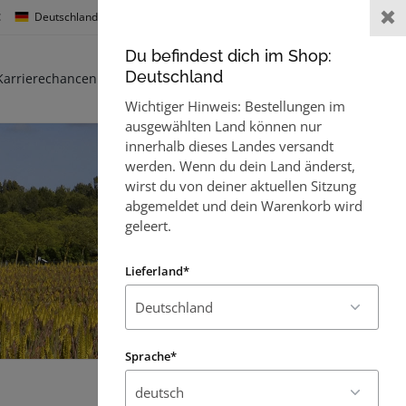
:
Deutschland
Sprache :
Willkommen,
Gast
Du befindest dich im Shop:
0
Deutschland
Karrierechancen
Kontakt
Wichtiger Hinweis: Bestellungen im
ausgewählten Land können nur
innerhalb dieses Landes versandt
werden. Wenn du dein Land änderst,
wirst du von deiner aktuellen Sitzung
abgemeldet und dein Warenkorb wird
geleert.
Lieferland*
Sprache*