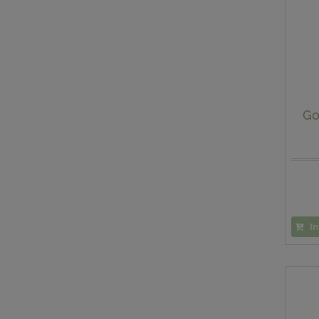
Go
In