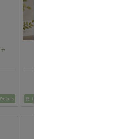
um
After Sun Lotion
22,90 €
11,45 € / 100 ml
Details
In den Warenkorb
Details