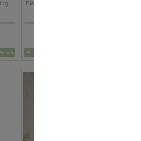
ing
Bio Aloe Vera Schaummaske
24,90 €
49,80 € / 100 ml
Details
In den Warenkorb
Details