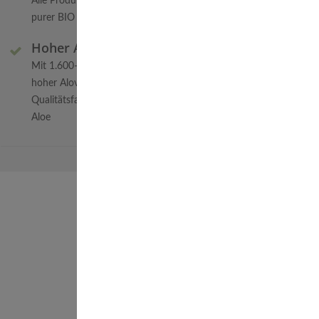
Alle Produkte haben einen hohen Anteil an
purer BIO Aloe vera
Hoher Aloeverose-Gehalt
Mit 1.600-1.700 mg/l überdurchschnittlich
hoher Aloverose-Gehalt - DER
Qualitätsfaktor für den Wirkstoffgehalt der
Aloe