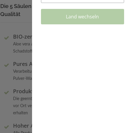
Die 5 Säulen für beste Aloe Vera
Qualität
Land wechseln
BIO-zertifiziert
Aloe vera aus biologischem Anbau - keine
Schadstoffe
Pures Aloe Gel
Verarbeitung des reinen Aloe Gels - kein
Pulver-Wasser-Gemisch
Produktion vor Ort
Die geernteten Aloe Blätter werden sofort
vor Ort verarbeitet - die Wirkstoffe bleiben
erhalten
Hoher Aloe Anteil