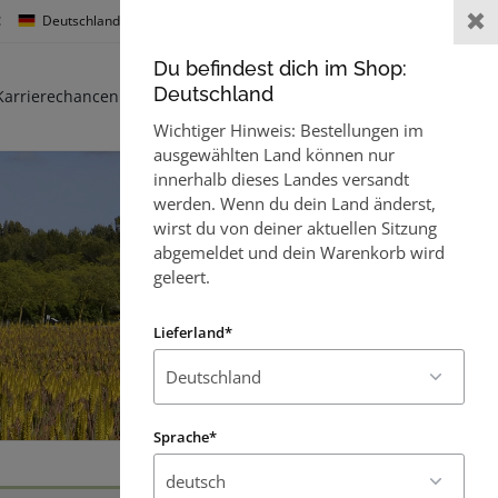
:
Deutschland
Sprache :
Willkommen,
Gast
Du befindest dich im Shop:
0
Deutschland
Karrierechancen
Kontakt
Wichtiger Hinweis: Bestellungen im
ausgewählten Land können nur
innerhalb dieses Landes versandt
werden. Wenn du dein Land änderst,
wirst du von deiner aktuellen Sitzung
abgemeldet und dein Warenkorb wird
geleert.
Lieferland*
Sprache*