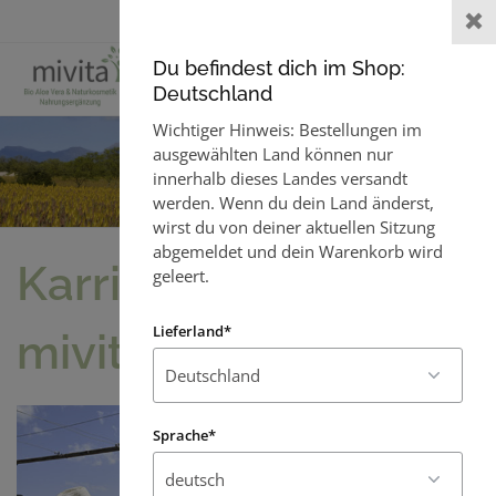
Lieferland:
Deutschland
Sprache :
0
Du befindest dich im Shop:
Deutschland
Wichtiger Hinweis: Bestellungen im
ausgewählten Land können nur
innerhalb dieses Landes versandt
werden. Wenn du dein Land änderst,
wirst du von deiner aktuellen Sitzung
abgemeldet und dein Warenkorb wird
Karrierechancen bei
geleert.
Lieferland*
mivita
Sprache*